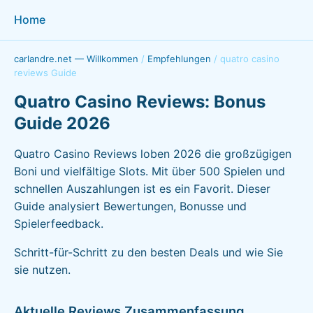
Home
carlandre.net — Willkommen
/
Empfehlungen
/
quatro casino
reviews Guide
Quatro Casino Reviews: Bonus
Guide 2026
Quatro Casino Reviews loben 2026 die großzügigen
Boni und vielfältige Slots. Mit über 500 Spielen und
schnellen Auszahlungen ist es ein Favorit. Dieser
Guide analysiert Bewertungen, Bonusse und
Spielerfeedback.
Schritt-für-Schritt zu den besten Deals und wie Sie
sie nutzen.
Aktuelle Reviews Zusammenfassung