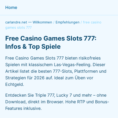
Home
carlandre.net — Willkommen
/
Empfehlungen
/
free casino
games slots 777
Free Casino Games Slots 777:
Infos & Top Spiele
Free Casino Games Slots 777 bieten risikofreies
Spielen mit klassischem Las-Vegas-Feeling. Dieser
Artikel listet die besten 777-Slots, Plattformen und
Strategien für 2026 auf. Ideal zum Üben vor
Echtgeld.
Entdecken Sie Triple 777, Lucky 7 und mehr – ohne
Download, direkt im Browser. Hohe RTP und Bonus-
Features inklusive.