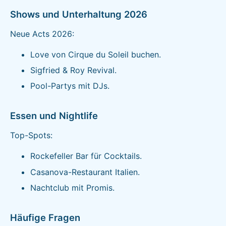
Shows und Unterhaltung 2026
Neue Acts 2026:
Love von Cirque du Soleil buchen.
Sigfried & Roy Revival.
Pool-Partys mit DJs.
Essen und Nightlife
Top-Spots:
Rockefeller Bar für Cocktails.
Casanova-Restaurant Italien.
Nachtclub mit Promis.
Häufige Fragen