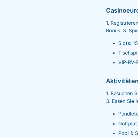
Casinoeur
1. Registrier
Bonus. 3. Spi
Slots: 
Tischspi
VIP-RV-
Aktivitäte
1. Besuchen S
3. Essen Sie 
Pendlet
Golfplat
Pool & 