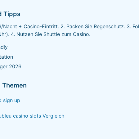
d Tipps
$/Nacht + Casino-Eintritt. 2. Packen Sie Regenschutz. 3. Fo
hr). 4. Nutzen Sie Shuttle zum Casino.
ndly
tation
ger 2026
e Themen
o sign up
ubleu casino slots Vergleich