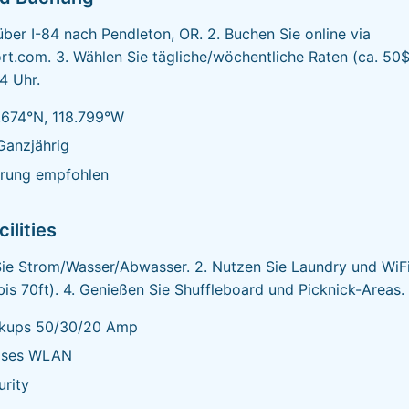
 über I-84 nach Pendleton, OR. 2. Buchen Sie online via
rt.com. 3. Wählen Sie tägliche/wöchentliche Raten (ca. 50$
4 Uhr.
.674°N, 118.799°W
Ganzjährig
erung empfohlen
ilities
Sie Strom/Wasser/Abwasser. 2. Nutzen Sie Laundry und WiFi
(bis 70ft). 4. Genießen Sie Shuffleboard und Picknick-Areas.
okups 50/30/20 Amp
oses WLAN
rity