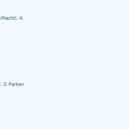
/Nacht). 4.
. 3. Parken