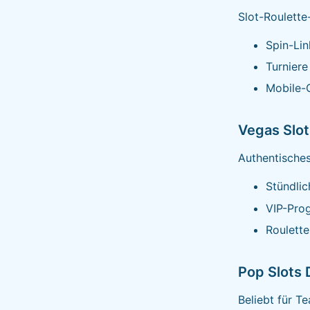
Slot-Roulette
Spin-Lin
Turniere
Mobile-
Vegas Slot
Authentisches
Stündlic
VIP-Pro
Roulette
Pop Slots 
Beliebt für T