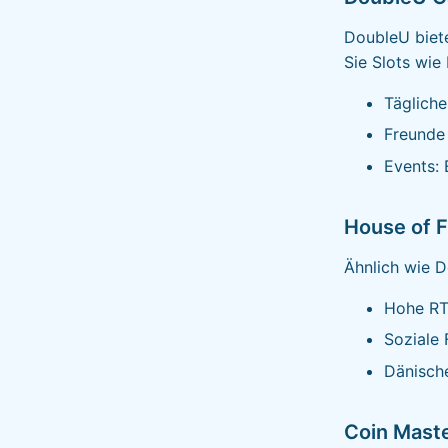
DoubleU biete
Sie Slots wie
Tägliche
Freunde 
Events: 
House of F
Ähnlich wie D
Hohe RT
Soziale 
Dänisch
Coin Maste