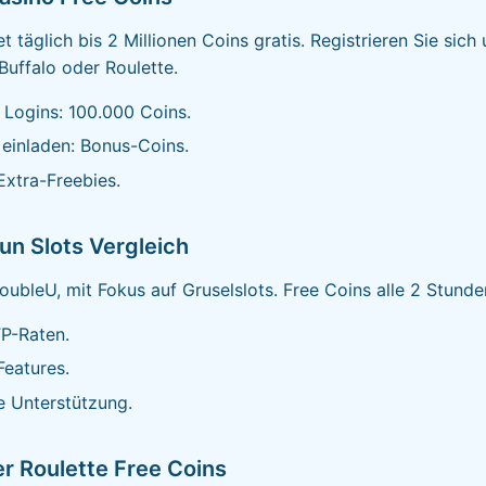
t täglich bis 2 Millionen Coins gratis. Registrieren Sie sich
 Buffalo oder Roulette.
 Logins: 100.000 Coins.
einladen: Bonus-Coins.
Extra-Freebies.
un Slots Vergleich
oubleU, mit Fokus auf Gruselslots. Free Coins alle 2 Stunde
P-Raten.
Features.
e Unterstützung.
r Roulette Free Coins