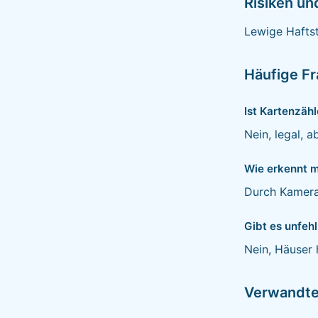
Risiken un
Lewige Haftst
Häufige F
Ist Kartenzäh
Nein, legal, 
Wie erkennt 
Durch Kamera
Gibt es unfeh
Nein, Häuser 
Verwandt