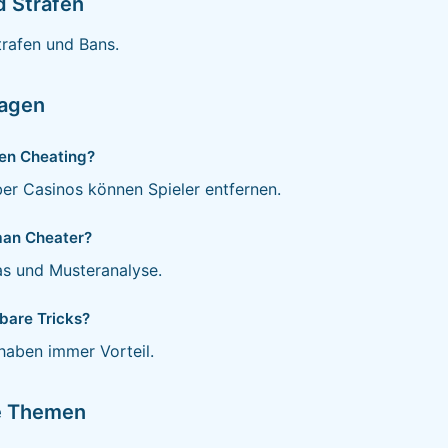
d Strafen
rafen und Bans.
ragen
len Cheating?
aber Casinos können Spieler entfernen.
man Cheater?
s und Musteranalyse.
lbare Tricks?
haben immer Vorteil.
e Themen