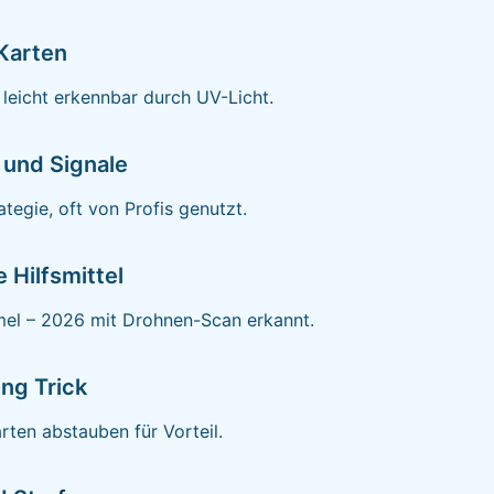
Karten
 leicht erkennbar durch UV-Licht.
 und Signale
tegie, oft von Profis genutzt.
 Hilfsmittel
mel – 2026 mit Drohnen-Scan erkannt.
ng Trick
rten abstauben für Vorteil.