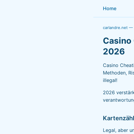
Home
carlandre.net —
Casino 
2026
Casino Cheati
Methoden, Ris
illegal!
2026 verstär
verantwortung
Kartenzähl
Legal, aber u