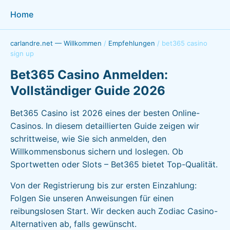
Home
carlandre.net — Willkommen
/
Empfehlungen
/
bet365 casino
sign up
Bet365 Casino Anmelden:
Vollständiger Guide 2026
Bet365 Casino ist 2026 eines der besten Online-
Casinos. In diesem detaillierten Guide zeigen wir
schrittweise, wie Sie sich anmelden, den
Willkommensbonus sichern und loslegen. Ob
Sportwetten oder Slots – Bet365 bietet Top-Qualität.
Von der Registrierung bis zur ersten Einzahlung:
Folgen Sie unseren Anweisungen für einen
reibungslosen Start. Wir decken auch Zodiac Casino-
Alternativen ab, falls gewünscht.