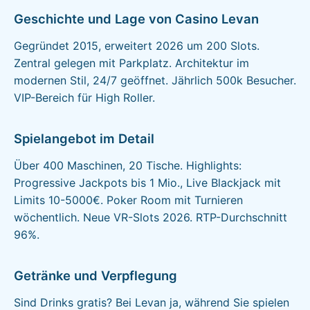
Geschichte und Lage von Casino Levan
Gegründet 2015, erweitert 2026 um 200 Slots.
Zentral gelegen mit Parkplatz. Architektur im
modernen Stil, 24/7 geöffnet. Jährlich 500k Besucher.
VIP-Bereich für High Roller.
Spielangebot im Detail
Über 400 Maschinen, 20 Tische. Highlights:
Progressive Jackpots bis 1 Mio., Live Blackjack mit
Limits 10-5000€. Poker Room mit Turnieren
wöchentlich. Neue VR-Slots 2026. RTP-Durchschnitt
96%.
Getränke und Verpflegung
Sind Drinks gratis? Bei Levan ja, während Sie spielen