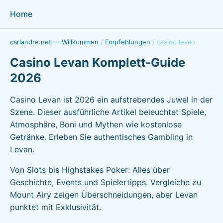
Home
carlandre.net — Willkommen
/
Empfehlungen
/
casino levan
Casino Levan Komplett-Guide
2026
Casino Levan ist 2026 ein aufstrebendes Juwel in der
Szene. Dieser ausführliche Artikel beleuchtet Spiele,
Atmosphäre, Boni und Mythen wie kostenlose
Getränke. Erleben Sie authentisches Gambling in
Levan.
Von Slots bis Highstakes Poker: Alles über
Geschichte, Events und Spielertipps. Vergleiche zu
Mount Airy zeigen Überschneidungen, aber Levan
punktet mit Exklusivität.