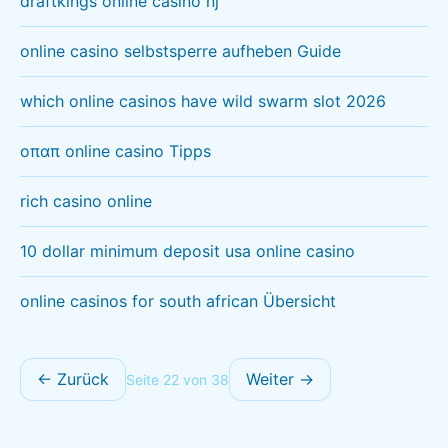
draftkings online casino nj
online casino selbstsperre aufheben Guide
which online casinos have wild swarm slot 2026
οπαπ online casino Tipps
rich casino online
10 dollar minimum deposit usa online casino
online casinos for south african Übersicht
← Zurück
Weiter →
Seite 22 von 38