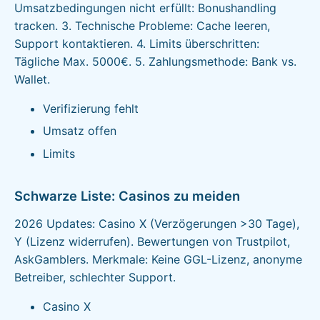
Umsatzbedingungen nicht erfüllt: Bonushandling
tracken. 3. Technische Probleme: Cache leeren,
Support kontaktieren. 4. Limits überschritten:
Tägliche Max. 5000€. 5. Zahlungsmethode: Bank vs.
Wallet.
Verifizierung fehlt
Umsatz offen
Limits
Schwarze Liste: Casinos zu meiden
2026 Updates: Casino X (Verzögerungen >30 Tage),
Y (Lizenz widerrufen). Bewertungen von Trustpilot,
AskGamblers. Merkmale: Keine GGL-Lizenz, anonyme
Betreiber, schlechter Support.
Casino X