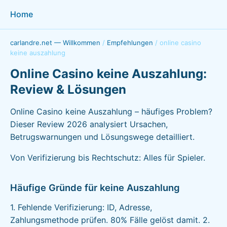
Home
carlandre.net — Willkommen
/
Empfehlungen
/
online casino
keine auszahlung
Online Casino keine Auszahlung:
Review & Lösungen
Online Casino keine Auszahlung – häufiges Problem?
Dieser Review 2026 analysiert Ursachen,
Betrugswarnungen und Lösungswege detailliert.
Von Verifizierung bis Rechtschutz: Alles für Spieler.
Häufige Gründe für keine Auszahlung
1. Fehlende Verifizierung: ID, Adresse,
Zahlungsmethode prüfen. 80% Fälle gelöst damit. 2.