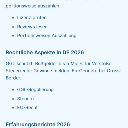
portionsweise auszahlen.
Lizenz prüfen
Reviews lesen
Portionsweisen Auszahlung
Rechtliche Aspekte in DE 2026
GGL schützt: Bußgelder bis 5 Mio € für Verstöße.
Steuerrecht: Gewinne melden. Eu-Gerichte bei Cross-
Border.
GGL-Regulierung
Steuern
EU-Recht
Erfahrungsberichte 2026