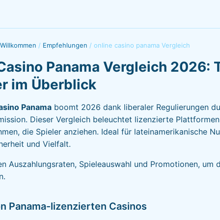
 Willkommen
/
Empfehlungen
/
online casino panama Vergleich
Casino Panama Vergleich 2026: 
r im Überblick
asino Panama
boomt 2026 dank liberaler Regulierungen du
sion. Dieser Vergleich beleuchtet lizenzierte Plattformen
n, die Spieler anziehen. Ideal für lateinamerikanische Nu
erheit und Vielfalt.
hen Auszahlungsraten, Spieleauswahl und Promotionen, um 
n.
on Panama-lizenzierten Casinos