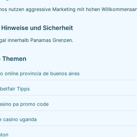
os nutzen aggressive Marketing mit hohen Willkommensa
 Hinweise und Sicherheit
egal innerhalb Panamas Grenzen.
e Themen
o online provincia de buenos aires
 betfair Tipps
casino pa promo code
te casino uganda
nton