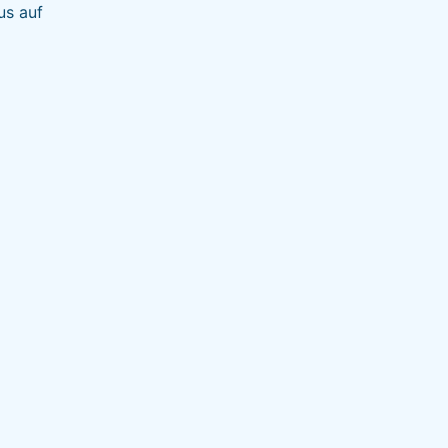
us auf