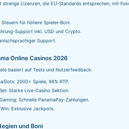
 strenge Lizenzen, die EU-Standards entsprechen, mit Fok
 Steuern für höhere Spieler-Boni.
ährung-Support inkl. USD und Crypto.
anischsprachiger Support.
ama Online Casinos 2026
ste basiert auf Tests und Nutzerfeedback.
aSlots: 2000+ Spiele, 98% RTP.
Bet: Starke Live-Casino Sektion.
lGaming: Schnelle PanamaPay-Zahlungen.
cWin: Exklusive Jackpots.
tegien und Boni