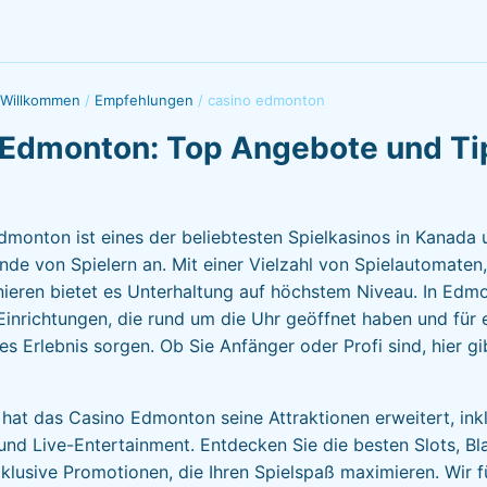
 Willkommen
/
Empfehlungen
/
casino edmonton
 Edmonton: Top Angebote und Ti
monton ist eines der beliebtesten Spielkasinos in Kanada 
ende von Spielern an. Mit einer Vielzahl von Spielautomaten,
ieren bietet es Unterhaltung auf höchstem Niveau. In Edm
inrichtungen, die rund um die Uhr geöffnet haben und für 
es Erlebnis sorgen. Ob Sie Anfänger oder Profi sind, hier gi
hat das Casino Edmonton seine Attraktionen erweitert, ink
und Live-Entertainment. Entdecken Sie die besten Slots, Bl
klusive Promotionen, die Ihren Spielspaß maximieren. Wir f