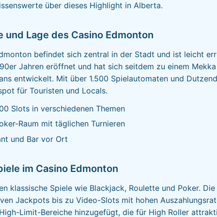
issenswerte über dieses Highlight in Alberta.
e und Lage des Casino Edmonton
monton befindet sich zentral in der Stadt und ist leicht err
90er Jahren eröffnet und hat sich seitdem zu einem Mekka
ans entwickelt. Mit über 1.500 Spielautomaten und Dutzen
spot für Touristen und Locals.
500 Slots in verschiedenen Themen
oker-Raum mit täglichen Turnieren
nt und Bar vor Ort
piele im Casino Edmonton
en klassische Spiele wie Blackjack, Roulette und Poker. Die
iven Jackpots bis zu Video-Slots mit hohen Auszahlungsra
igh-Limit-Bereiche hinzugefügt, die für High Roller attrakti