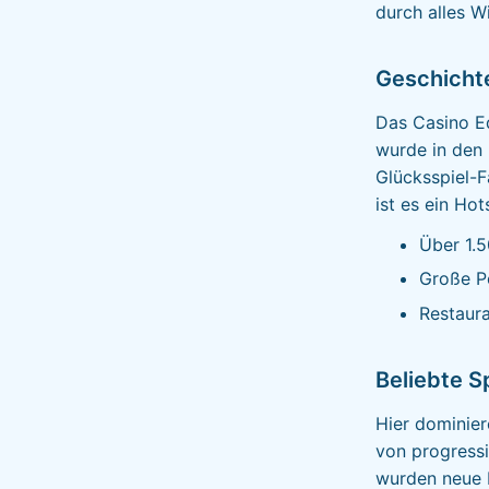
durch alles W
Geschicht
Das Casino Ed
wurde in den 
Glücksspiel-F
ist es ein Hot
Über 1.
Große P
Restaura
Beliebte S
Hier dominier
von progress
wurden neue H