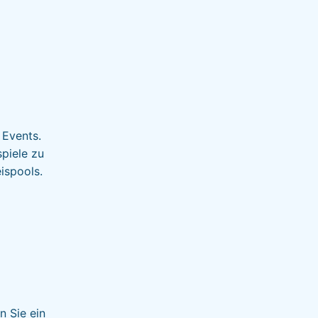
 Events.
piele zu
ispools.
n Sie ein