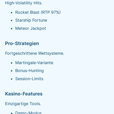
High-Volatility Hits.
Rocket Blast (RTP 97%)
Starship Fortune
Meteor Jackpot
Pro-Strategien
Fortgeschrittene Wettsysteme.
Martingale-Variante
Bonus-Hunting
Session-Limits
Kasino-Features
Einzigartige Tools.
Demo-Modus