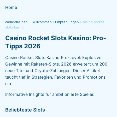
Home
carlandre.net — Willkommen
/
Empfehlungen
/
casino rocket
slots kasino
Casino Rocket Slots Kasino: Pro-
Tipps 2026
Casino Rocket Slots Kasino Pro-Level: Explosive
Gewinne mit Raketen-Slots. 2026 erweitert um 200
neue Titel und Crypto-Zahlungen. Dieser Artikel
taucht tief in Strategien, Favoriten und Promotions
ein.
Informative Insights für ambitionierte Spieler.
Beliebteste Slots