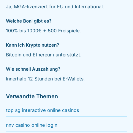
Ja, MGA-lizenziert für EU und International.
Welche Boni gibt es?
100% bis 1000€ + 500 Freispiele.
Kann ich Krypto nutzen?
Bitcoin und Ethereum unterstützt.
Wie schnell Auszahlung?
Innerhalb 12 Stunden bei E-Wallets.
Verwandte Themen
top sg interactive online casinos
nnv casino online login