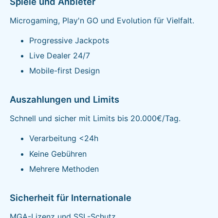
Spiele und Anbieter
Microgaming, Play'n GO und Evolution für Vielfalt.
Progressive Jackpots
Live Dealer 24/7
Mobile-first Design
Auszahlungen und Limits
Schnell und sicher mit Limits bis 20.000€/Tag.
Verarbeitung <24h
Keine Gebühren
Mehrere Methoden
Sicherheit für Internationale
MGA-Lizenz und SSL-Schutz.