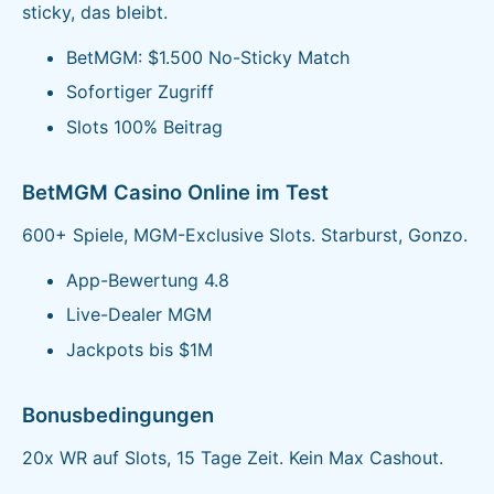
sticky, das bleibt.
BetMGM: $1.500 No-Sticky Match
Sofortiger Zugriff
Slots 100% Beitrag
BetMGM Casino Online im Test
600+ Spiele, MGM-Exclusive Slots. Starburst, Gonzo.
App-Bewertung 4.8
Live-Dealer MGM
Jackpots bis $1M
Bonusbedingungen
20x WR auf Slots, 15 Tage Zeit. Kein Max Cashout.