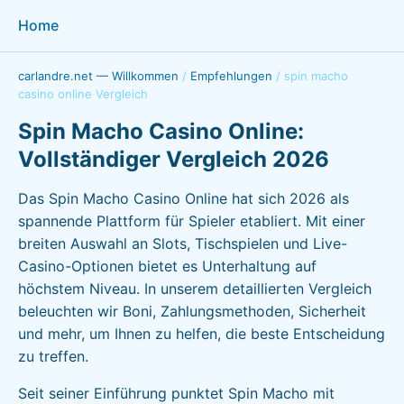
Home
carlandre.net — Willkommen
/
Empfehlungen
/
spin macho
casino online Vergleich
Spin Macho Casino Online:
Vollständiger Vergleich 2026
Das Spin Macho Casino Online hat sich 2026 als
spannende Plattform für Spieler etabliert. Mit einer
breiten Auswahl an Slots, Tischspielen und Live-
Casino-Optionen bietet es Unterhaltung auf
höchstem Niveau. In unserem detaillierten Vergleich
beleuchten wir Boni, Zahlungsmethoden, Sicherheit
und mehr, um Ihnen zu helfen, die beste Entscheidung
zu treffen.
Seit seiner Einführung punktet Spin Macho mit