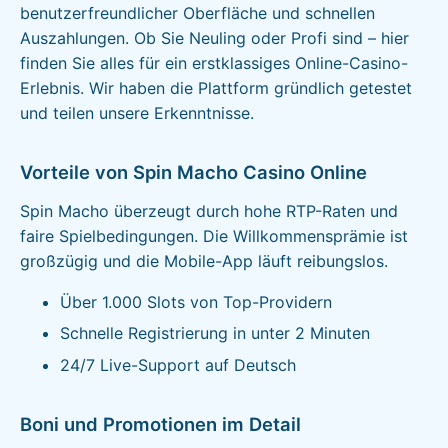
benutzerfreundlicher Oberfläche und schnellen
Auszahlungen. Ob Sie Neuling oder Profi sind – hier
finden Sie alles für ein erstklassiges Online-Casino-
Erlebnis. Wir haben die Plattform gründlich getestet
und teilen unsere Erkenntnisse.
Vorteile von Spin Macho Casino Online
Spin Macho überzeugt durch hohe RTP-Raten und
faire Spielbedingungen. Die Willkommensprämie ist
großzügig und die Mobile-App läuft reibungslos.
Über 1.000 Slots von Top-Providern
Schnelle Registrierung in unter 2 Minuten
24/7 Live-Support auf Deutsch
Boni und Promotionen im Detail