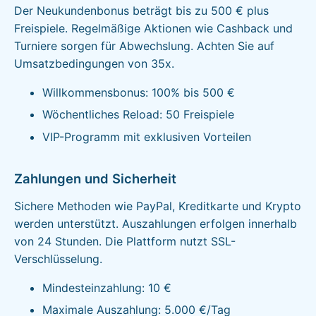
Der Neukundenbonus beträgt bis zu 500 € plus
Freispiele. Regelmäßige Aktionen wie Cashback und
Turniere sorgen für Abwechslung. Achten Sie auf
Umsatzbedingungen von 35x.
Willkommensbonus: 100% bis 500 €
Wöchentliches Reload: 50 Freispiele
VIP-Programm mit exklusiven Vorteilen
Zahlungen und Sicherheit
Sichere Methoden wie PayPal, Kreditkarte und Krypto
werden unterstützt. Auszahlungen erfolgen innerhalb
von 24 Stunden. Die Plattform nutzt SSL-
Verschlüsselung.
Mindesteinzahlung: 10 €
Maximale Auszahlung: 5.000 €/Tag