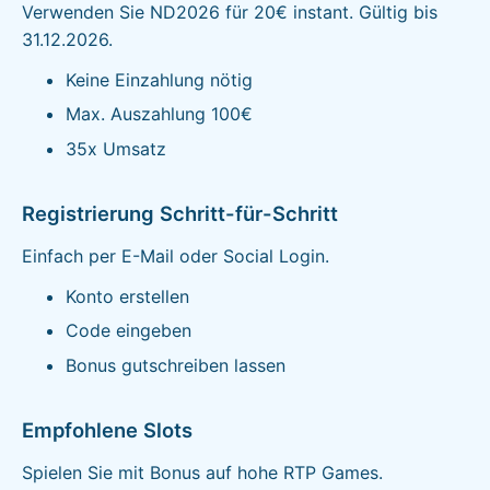
Verwenden Sie ND2026 für 20€ instant. Gültig bis
31.12.2026.
Keine Einzahlung nötig
Max. Auszahlung 100€
35x Umsatz
Registrierung Schritt-für-Schritt
Einfach per E-Mail oder Social Login.
Konto erstellen
Code eingeben
Bonus gutschreiben lassen
Empfohlene Slots
Spielen Sie mit Bonus auf hohe RTP Games.