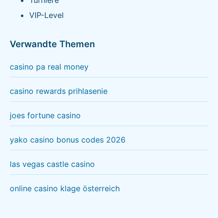
VIP-Level
Verwandte Themen
casino pa real money
casino rewards prihlasenie
joes fortune casino
yako casino bonus codes 2026
las vegas castle casino
online casino klage österreich