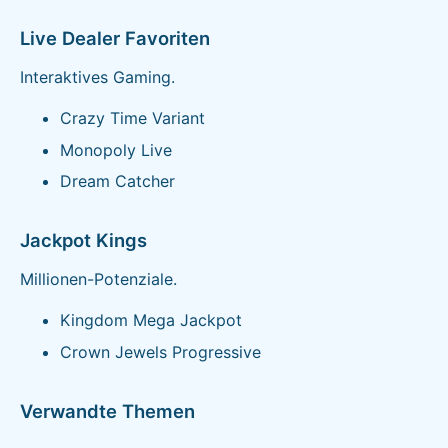
Live Dealer Favoriten
Interaktives Gaming.
Crazy Time Variant
Monopoly Live
Dream Catcher
Jackpot Kings
Millionen-Potenziale.
Kingdom Mega Jackpot
Crown Jewels Progressive
Verwandte Themen