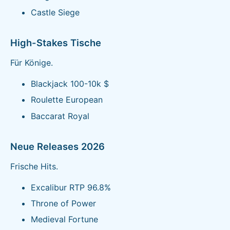
Castle Siege
High-Stakes Tische
Für Könige.
Blackjack 100-10k $
Roulette European
Baccarat Royal
Neue Releases 2026
Frische Hits.
Excalibur RTP 96.8%
Throne of Power
Medieval Fortune