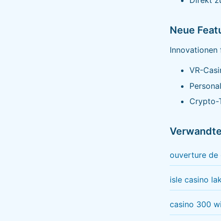
Direkt z
Neue Feat
Innovationen 
VR-Casi
Personal
Crypto-T
Verwandt
ouverture de 
isle casino la
casino 300 w