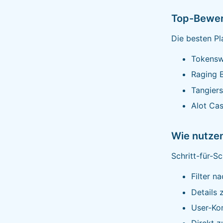
Top-Bewe
Die besten Pl
Tokenswi
Raging B
Tangiers
Alot Casi
Wie nutze
Schritt-für-Sch
Filter n
Details 
User-Ko