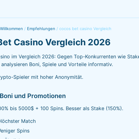
 Willkommen
/
Empfehlungen
/
cocos bet casino Vergleich
et Casino Vergleich 2026
sino im Vergleich 2026: Gegen Top-Konkurrenten wie Stak
 analysieren Boni, Spiele und Vorteile informativ.
rypto-Spieler mit hoher Anonymität.
 Boni und Promotionen
0% bis 5000$ + 100 Spins. Besser als Stake (150%).
Höchster Match
eniger Spins