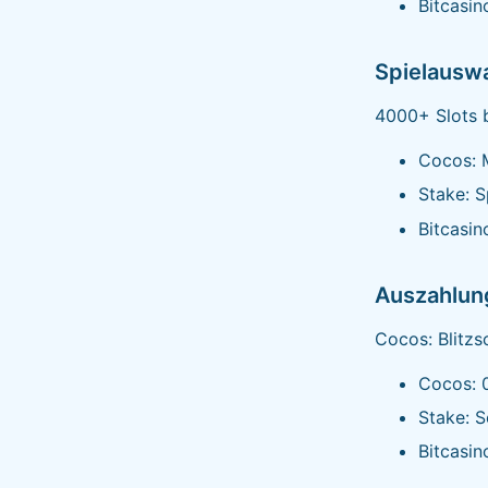
Bitcasin
Spielauswa
4000+ Slots b
Cocos: 
Stake: S
Bitcasin
Auszahlun
Cocos: Blitzsc
Cocos: 
Stake: S
Bitcasin