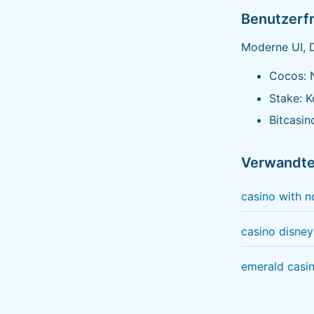
Benutzerfr
Moderne UI, D
Cocos: 
Stake: 
Bitcasin
Verwandt
casino with 
casino disney
emerald casin