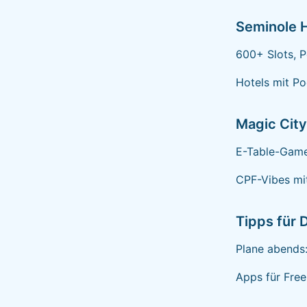
Seminole 
600+ Slots, 
Hotels mit Po
Magic City
E-Table-Games
CPF-Vibes mit
Tipps für 
Plane abends
Apps für Free