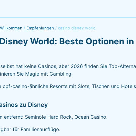
 Willkommen
/
Empfehlungen
/
casino disney world
Disney World: Beste Optionen in
selbst hat keine Casinos, aber 2026 finden Sie Top-Alterna
inieren Sie Magie mit Gambling.
 cpf-casino-ähnliche Resorts mit Slots, Tischen und Hotels
asinos zu Disney
n entfernt: Seminole Hard Rock, Ocean Casino.
ügbar für Familienausflüge.