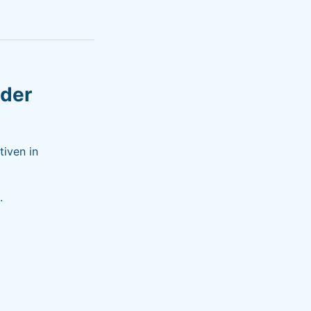
 der
tiven in
.