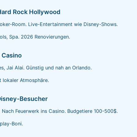
Hard Rock Hollywood
Poker-Room. Live-Entertainment wie Disney-Shows.
ols, Spa. 2026 Renovierungen.
 Casino
, Jai Alai. Günstig und nah an Orlando.
 lokaler Atmosphäre.
Disney-Besucher
: Nach Feuerwerk ins Casino. Budgetiere 100-500$.
play-Boni.