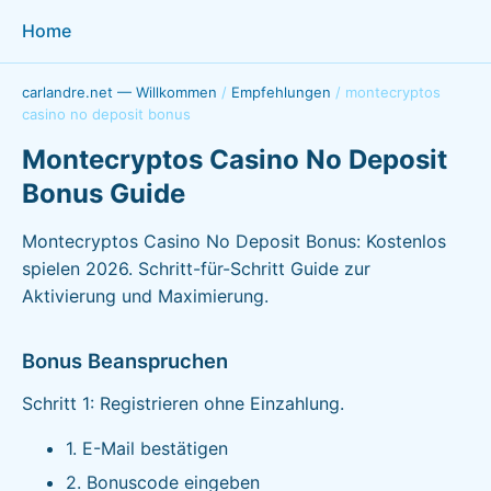
Home
carlandre.net — Willkommen
/
Empfehlungen
/
montecryptos
casino no deposit bonus
Montecryptos Casino No Deposit
Bonus Guide
Montecryptos Casino No Deposit Bonus: Kostenlos
spielen 2026. Schritt-für-Schritt Guide zur
Aktivierung und Maximierung.
Bonus Beanspruchen
Schritt 1: Registrieren ohne Einzahlung.
1. E-Mail bestätigen
2. Bonuscode eingeben