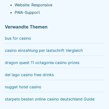
Website: Responsive
PWA-Support
Verwandte Themen
bus for casino
casino einzahlung per lastschrift Vergleich
dragon quest 11 octagonia casino prizes
del lago casino free drinks
nugget hotel casino
starpets besten online casino deutschland Guide