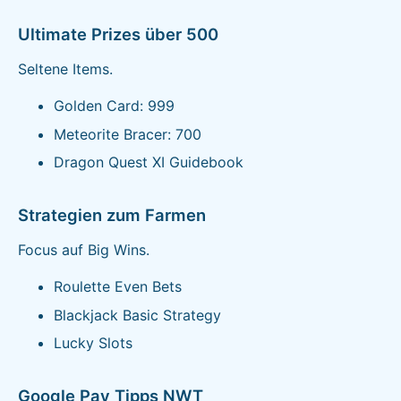
Ultimate Prizes über 500
Seltene Items.
Golden Card: 999
Meteorite Bracer: 700
Dragon Quest XI Guidebook
Strategien zum Farmen
Focus auf Big Wins.
Roulette Even Bets
Blackjack Basic Strategy
Lucky Slots
Google Pay Tipps NWT