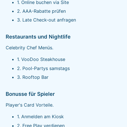
1. Online buchen via Site
2. AAA-Rabatte prüfen
3. Late Check-out anfragen
Restaurants und Nightlife
Celebrity Chef Menüs.
1. VooDoo Steakhouse
2. Pool-Partys samstags
3. Rooftop Bar
Bonusse für Spieler
Player's Card Vorteile.
1. Anmelden am Kiosk
2. Free Play verdienen