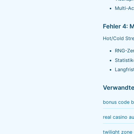
Multi-A
Fehler 4: 
Hot/Cold Strea
RNG-Zert
Statisti
Langfris
Verwandt
bonus code b
real casino au
twilight zone