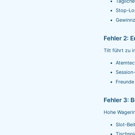
Täglich
Stop-Lo
Gewinnzi
Fehler 2: 
Tilt führt zu 
Atemtec
Session
Freunde
Fehler 3: B
Hohe Wagering
Slot-Bei
Tischspi