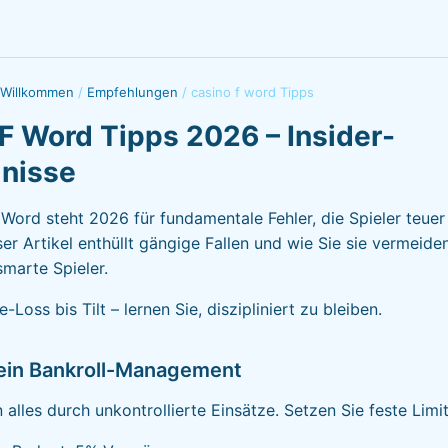
 Willkommen
/
Empfehlungen
/
casino f word Tipps
F Word Tipps 2026 – Insider-
nisse
Word steht 2026 für fundamentale Fehler, die Spieler teuer
r Artikel enthüllt gängige Fallen und wie Sie sie vermeiden
smarte Spieler.
Loss bis Tilt – lernen Sie, diszipliniert zu bleiben.
Kein Bankroll-Management
n alles durch unkontrollierte Einsätze. Setzen Sie feste Limit