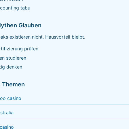
ccounting tabu
Mythen Glauben
ks existieren nicht. Hausvorteil bleibt.
ifizierung prüfen
ken studieren
tig denken
e Themen
oo casino
stralia
 casino