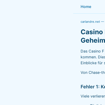
Home
carlandre.net —
Casino 
Geheim
Das Casino F 
kommen. Diese
Einblicke für 
Von Chase-the-
Fehler 1: 
Viele verliere