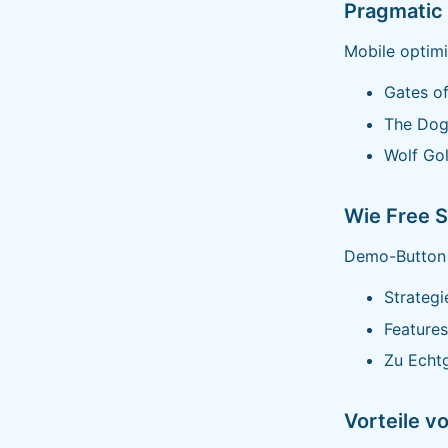
Pragmatic 
Mobile optimi
Gates o
The Dog
Wolf Go
Wie Free S
Demo-Button k
Strategi
Features
Zu Echt
Vorteile v