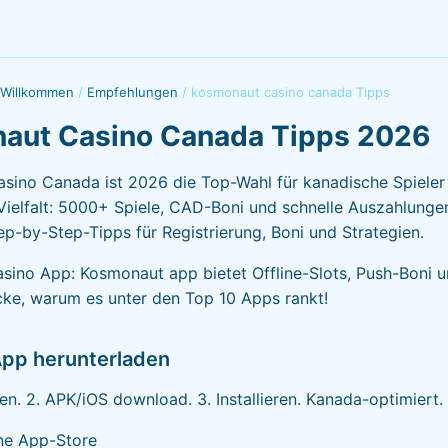
 Willkommen
/
Empfehlungen
/
kosmonaut casino canada Tipps
aut Casino Canada Tipps 2026
sino Canada ist 2026 die Top-Wahl für kanadische Spieler
r Vielfalt: 5000+ Spiele, CAD-Boni und schnelle Auszahlunge
ep-by-Step-Tipps für Registrierung, Boni und Strategien.
asino App: Kosmonaut app bietet Offline-Slots, Push-Boni 
cke, warum es unter den Top 10 Apps rankt!
 App herunterladen
hen. 2. APK/iOS download. 3. Installieren. Kanada-optimiert.
rne App-Store