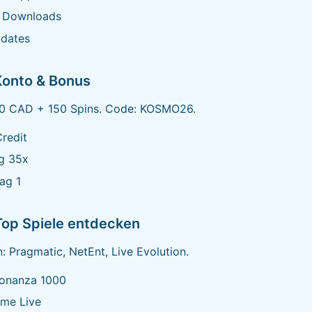
 Downloads
dates
 Konto & Bonus
0 CAD + 150 Spins. Code: KOSMO26.
redit
g 35x
ag 1
 Top Spiele entdecken
 Pragmatic, NetEnt, Live Evolution.
onanza 1000
ime Live