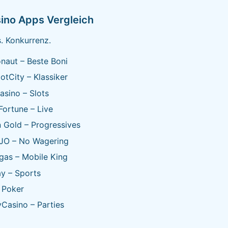
ino Apps Vergleich
. Konkurrenz.
naut – Beste Boni
otCity – Klassiker
asino – Slots
Fortune – Live
 Gold – Progressives
OJO – No Wagering
gas – Mobile King
y – Sports
 Poker
yCasino – Parties