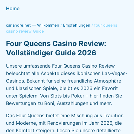
Home
carlandre.net — Willkommen
/
Empfehlungen
/
four queens
casino review Guide
Four Queens Casino Review:
Vollständiger Guide 2026
Unsere umfassende Four Queens Casino Review
beleuchtet alle Aspekte dieses ikonischen Las-Vegas-
Casinos. Bekannt für seine freundliche Atmosphäre
und klassischen Spiele, bleibt es 2026 ein Favorit
unter Spielern. Von Slots bis Poker – hier finden Sie
Bewertungen zu Boni, Auszahlungen und mehr.
Das Four Queens bietet eine Mischung aus Tradition
und Moderne, mit Renovierungen im Jahr 2026, die
den Komfort steigern. Lesen Sie unsere detaillierte