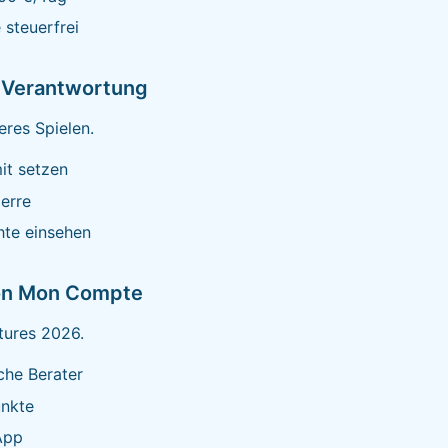
steuerfrei
d Verantwortung
eres Spielen.
it setzen
erre
hte einsehen
von Mon Compte
tures 2026.
che Berater
nkte
App