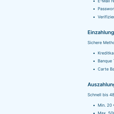
E-Mail r
Passwor
Verifizi
Einzahlun
Sichere Meth
Kreditka
Banque 
Carte B
Auszahlun
Schnell bis 4
Min. 20 
Max. 50