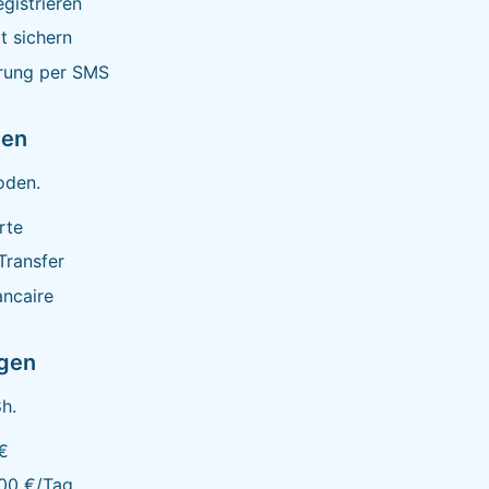
egistrieren
t sichern
erung per SMS
gen
oden.
rte
Transfer
ancaire
gen
8h.
€
00 €/Tag