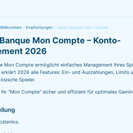
 Willkommen
/
Empfehlungen
/
casino banque mon compte
 Banque Mon Compte – Konto-
ement 2026
e Mon Compte ermöglicht einfaches Management Ihres Spi
l erklärt 2026 alle Features: Ein- und Auszahlungen, Limits u
zösische Spieler.
 Ihr "Mon Compte" sicher und effizient für optimales Gamin
llung
ostenlos.