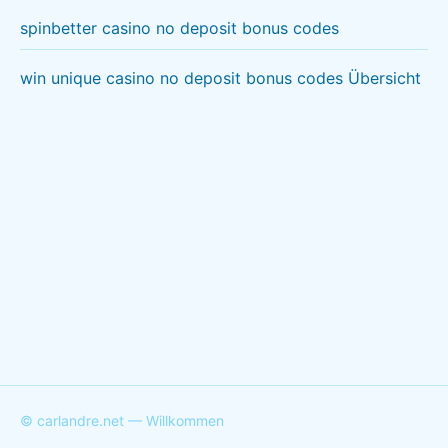
spinbetter casino no deposit bonus codes
win unique casino no deposit bonus codes Übersicht
© carlandre.net — Willkommen