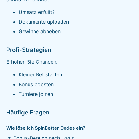
Umsatz erfüllt?
Dokumente uploaden
Gewinne abheben
Profi-Strategien
Erhöhen Sie Chancen.
Kleiner Bet starten
Bonus boosten
Turniere joinen
Häufige Fragen
Wie löse ich SpinBetter Codes ein?
Im Bonus-Bereich nach Login.