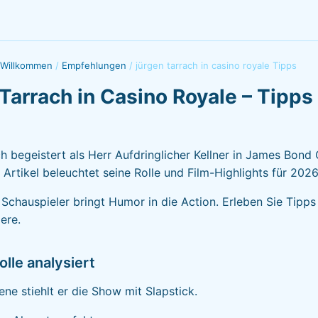
 Willkommen
/
Empfehlungen
/
jürgen tarrach in casino royale Tipps
Tarrach in Casino Royale – Tipps
h begeistert als Herr Aufdringlicher Kellner in James Bond
 Artikel beleuchtet seine Rolle und Film-Highlights für 202
Schauspieler bringt Humor in die Action. Erleben Sie Tipp
ere.
olle analysiert
ene stiehlt er die Show mit Slapstick.