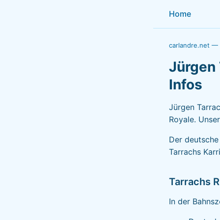
Home
carlandre.net —
Jürgen 
Infos
Jürgen Tarrac
Royale. Unser
Der deutsche 
Tarrachs Karri
Tarrachs R
In der Bahnsz