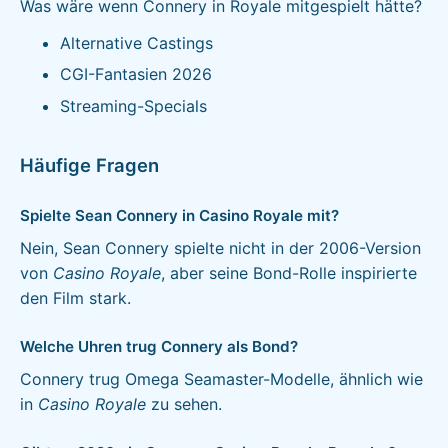
Was wäre wenn Connery in Royale mitgespielt hätte?
Alternative Castings
CGI-Fantasien 2026
Streaming-Specials
Häufige Fragen
Spielte Sean Connery in Casino Royale mit?
Nein, Sean Connery spielte nicht in der 2006-Version
von
Casino Royale
, aber seine Bond-Rolle inspirierte
den Film stark.
Welche Uhren trug Connery als Bond?
Connery trug Omega Seamaster-Modelle, ähnlich wie
in
Casino Royale
zu sehen.