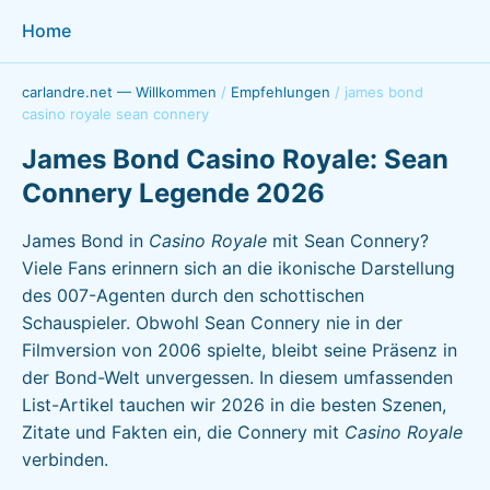
Home
carlandre.net — Willkommen
/
Empfehlungen
/
james bond
casino royale sean connery
James Bond Casino Royale: Sean
Connery Legende 2026
James Bond in
Casino Royale
mit Sean Connery?
Viele Fans erinnern sich an die ikonische Darstellung
des 007-Agenten durch den schottischen
Schauspieler. Obwohl Sean Connery nie in der
Filmversion von 2006 spielte, bleibt seine Präsenz in
der Bond-Welt unvergessen. In diesem umfassenden
List-Artikel tauchen wir 2026 in die besten Szenen,
Zitate und Fakten ein, die Connery mit
Casino Royale
verbinden.