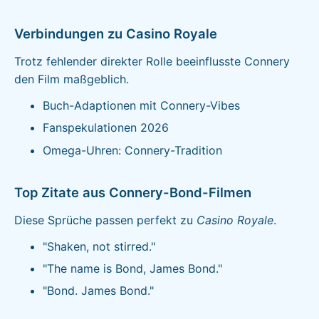
Verbindungen zu Casino Royale
Trotz fehlender direkter Rolle beeinflusste Connery
den Film maßgeblich.
Buch-Adaptionen mit Connery-Vibes
Fanspekulationen 2026
Omega-Uhren: Connery-Tradition
Top Zitate aus Connery-Bond-Filmen
Diese Sprüche passen perfekt zu
Casino Royale
.
"Shaken, not stirred."
"The name is Bond, James Bond."
"Bond. James Bond."