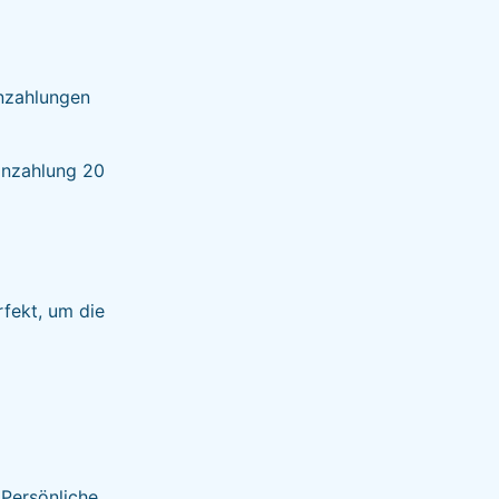
inzahlungen
einzahlung 20
fekt, um die
 Persönliche