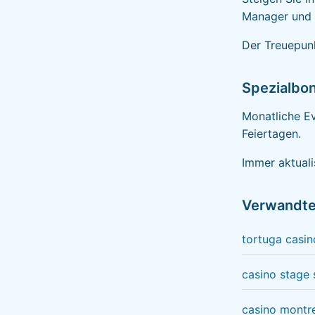
Manager und h
Der Treuepunk
Spezialbo
Monatliche Ev
Feiertagen.
Immer aktuali
Verwandt
tortuga casin
casino stage 
casino montre