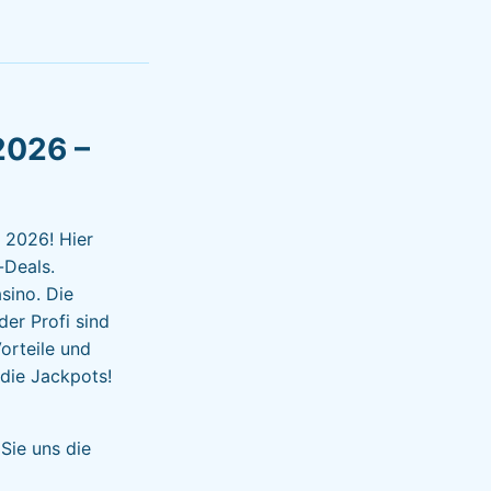
2026 –
 2026! Hier
-Deals.
sino. Die
der Profi sind
Vorteile und
die Jackpots!
Sie uns die