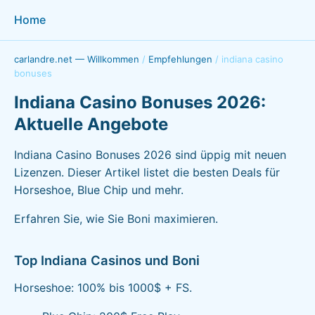
Home
carlandre.net — Willkommen
/
Empfehlungen
/
indiana casino
bonuses
Indiana Casino Bonuses 2026:
Aktuelle Angebote
Indiana Casino Bonuses 2026 sind üppig mit neuen
Lizenzen. Dieser Artikel listet die besten Deals für
Horseshoe, Blue Chip und mehr.
Erfahren Sie, wie Sie Boni maximieren.
Top Indiana Casinos und Boni
Horseshoe: 100% bis 1000$ + FS.