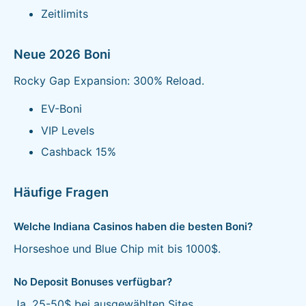
Zeitlimits
Neue 2026 Boni
Rocky Gap Expansion: 300% Reload.
EV-Boni
VIP Levels
Cashback 15%
Häufige Fragen
Welche Indiana Casinos haben die besten Boni?
Horseshoe und Blue Chip mit bis 1000$.
No Deposit Bonuses verfügbar?
Ja, 25-50$ bei ausgewählten Sites.