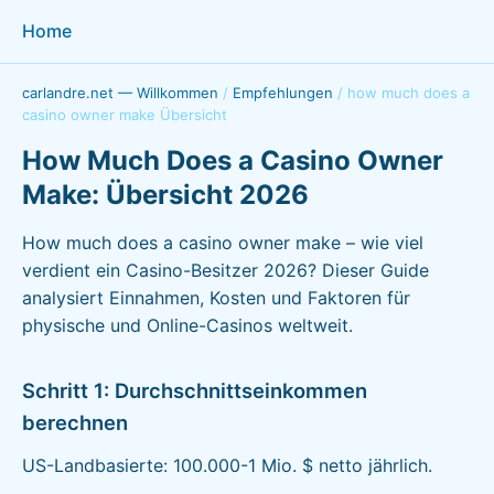
Home
carlandre.net — Willkommen
/
Empfehlungen
/
how much does a
casino owner make Übersicht
How Much Does a Casino Owner
Make: Übersicht 2026
How much does a casino owner make – wie viel
verdient ein Casino-Besitzer 2026? Dieser Guide
analysiert Einnahmen, Kosten und Faktoren für
physische und Online-Casinos weltweit.
Schritt 1: Durchschnittseinkommen
berechnen
US-Landbasierte: 100.000-1 Mio. $ netto jährlich.