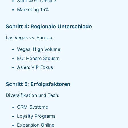
Staff 40% Umsatz
Marketing 15%
Schritt 4: Regionale Unterschiede
Las Vegas vs. Europa.
Vegas: High Volume
EU: Höhere Steuern
Asien: VIP-Fokus
Schritt 5: Erfolgsfaktoren
Diversifikation und Tech.
CRM-Systeme
Loyalty Programs
Expansion Online