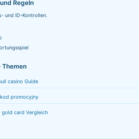
 und Regeln
s- und ID-Kontrollen.
o
ortungsspiel
e Themen
ull casino Guide
 kod promocyjny
a gold card Vergleich