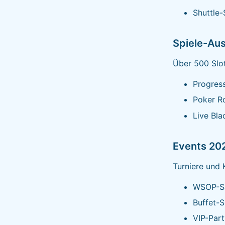
Shuttle-
Spiele-Au
Über 500 Slot
Progres
Poker 
Live Bla
Events 20
Turniere und 
WSOP-Sa
Buffet-S
VIP-Part