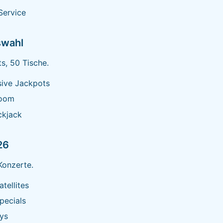
Service
swahl
s, 50 Tische.
sive Jackpots
Room
ckjack
26
Konzerte.
tellites
pecials
ys