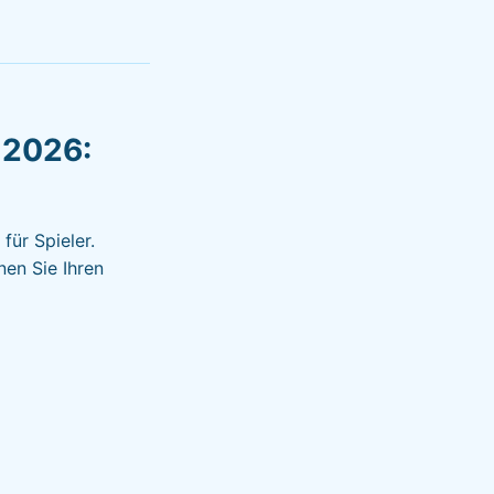
 2026:
ür Spieler.
nen Sie Ihren