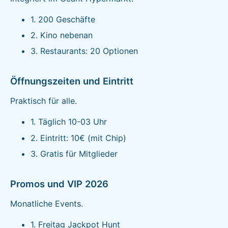
1. 200 Geschäfte
2. Kino nebenan
3. Restaurants: 20 Optionen
Öffnungszeiten und Eintritt
Praktisch für alle.
1. Täglich 10-03 Uhr
2. Eintritt: 10€ (mit Chip)
3. Gratis für Mitglieder
Promos und VIP 2026
Monatliche Events.
1. Freitag Jackpot Hunt