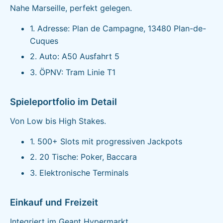
Nahe Marseille, perfekt gelegen.
1. Adresse: Plan de Campagne, 13480 Plan-de-
Cuques
2. Auto: A50 Ausfahrt 5
3. ÖPNV: Tram Linie T1
Spieleportfolio im Detail
Von Low bis High Stakes.
1. 500+ Slots mit progressiven Jackpots
2. 20 Tische: Poker, Baccara
3. Elektronische Terminals
Einkauf und Freizeit
Integriert im Geant Hypermarkt.