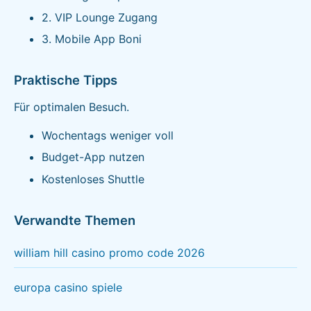
2. VIP Lounge Zugang
3. Mobile App Boni
Praktische Tipps
Für optimalen Besuch.
Wochentags weniger voll
Budget-App nutzen
Kostenloses Shuttle
Verwandte Themen
william hill casino promo code 2026
europa casino spiele