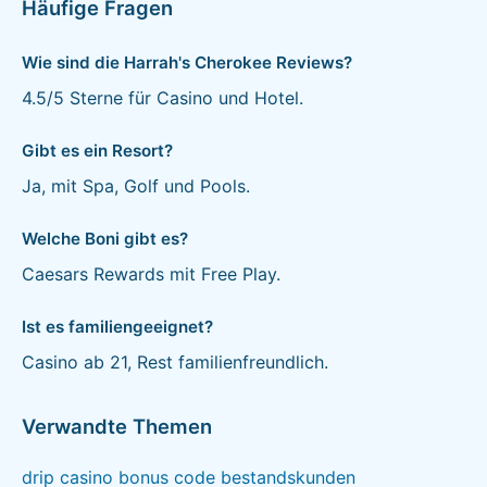
Häufige Fragen
Wie sind die Harrah's Cherokee Reviews?
4.5/5 Sterne für Casino und Hotel.
Gibt es ein Resort?
Ja, mit Spa, Golf und Pools.
Welche Boni gibt es?
Caesars Rewards mit Free Play.
Ist es familiengeeignet?
Casino ab 21, Rest familienfreundlich.
Verwandte Themen
drip casino bonus code bestandskunden