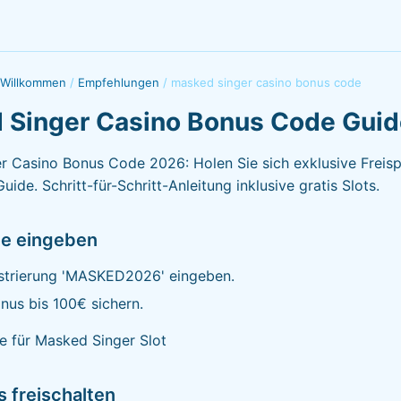
 Willkommen
/
Empfehlungen
/
masked singer casino bonus code
 Singer Casino Bonus Code Gui
 Casino Bonus Code 2026: Holen Sie sich exklusive Freisp
ide. Schritt-für-Schritt-Anleitung inklusive gratis Slots.
e eingeben
istrierung 'MASKED2026' eingeben.
us bis 100€ sichern.
le für Masked Singer Slot
s freischalten