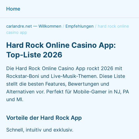
Home
carlandre.net — Willkommen
/
Empfehlungen
/
hard rock online
casino app
Hard Rock Online Casino App:
Top-Liste 2026
Die Hard Rock Online Casino App rockt 2026 mit
Rockstar-Boni und Live-Musik-Themen. Diese Liste
stellt die besten Features, Bewertungen und
Alternativen vor. Perfekt für Mobile-Gamer in NJ, PA
und MI.
Vorteile der Hard Rock App
Schnell, intuitiv und exklusiv.