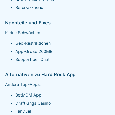
Refer-a-Friend
Nachteile und Fixes
Kleine Schwächen.
Geo-Restriktionen
App-Größe 200MB
Support per Chat
Alternativen zu Hard Rock App
Andere Top-Apps.
BetMGM App
DraftKings Casino
FanDuel