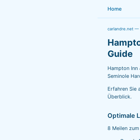
Home
carlandre.net —
Hampto
Guide
Hampton Inn &
Seminole Hard
Erfahren Sie a
Überblick.
Optimale 
8 Meilen zum 