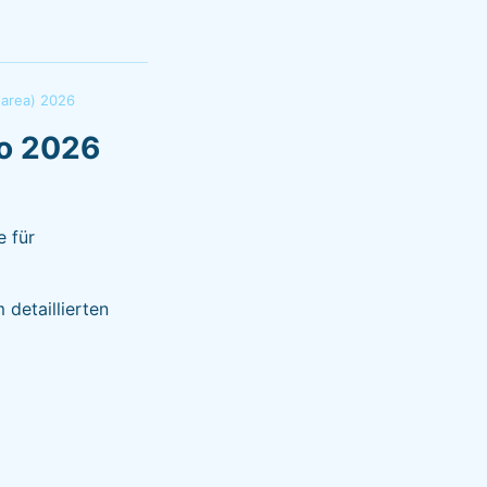
 area) 2026
no 2026
e für
 detaillierten