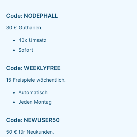
Code: NODEPHALL
30 € Guthaben.
40x Umsatz
Sofort
Code: WEEKLYFREE
15 Freispiele wöchentlich.
Automatisch
Jeden Montag
Code: NEWUSER50
50 € für Neukunden.