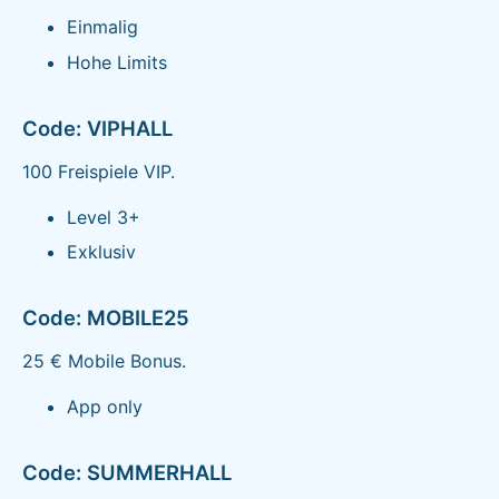
Einmalig
Hohe Limits
Code: VIPHALL
100 Freispiele VIP.
Level 3+
Exklusiv
Code: MOBILE25
25 € Mobile Bonus.
App only
Code: SUMMERHALL