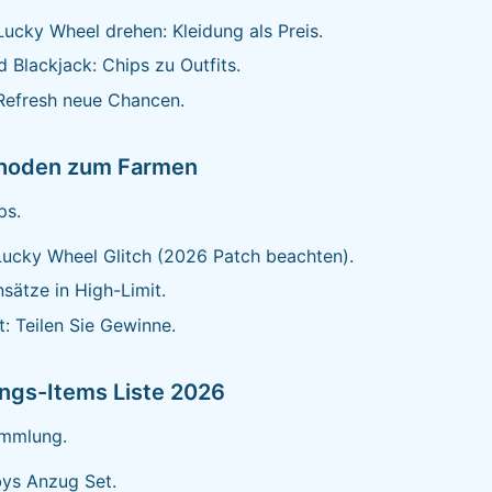
Lucky Wheel drehen: Kleidung als Preis.
d Blackjack: Chips zu Outfits.
Refresh neue Chancen.
hoden zum Farmen
ps.
Lucky Wheel Glitch (2026 Patch beachten).
sätze in High-Limit.
: Teilen Sie Gewinne.
ungs-Items Liste 2026
ammlung.
ys Anzug Set.