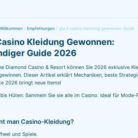
 Willkommen
/
Empfehlungen
/
gta 5 casino kleidung gewonnen Guide
Casino Kleidung Gewonnen:
ndiger Guide 2026
ine Diamond Casino & Resort können Sie 2026 exklusive Kl
gewinnen. Dieser Artikel erklärt Mechaniken, beste Strategi
te 2026 bringt neue Items!
is Hüten: Sammeln Sie sie alle im Casino. Ideal für Mode-
nt man Casino-Kleidung?
heel und Spiele.