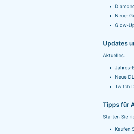
Diamond
Neue: Gi
Glow-Up
Updates u
Aktuelles.
Jahres-
Neue DL
Twitch D
Tipps für 
Starten Sie ri
Kaufen S