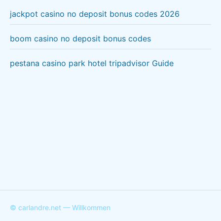
jackpot casino no deposit bonus codes 2026
boom casino no deposit bonus codes
pestana casino park hotel tripadvisor Guide
© carlandre.net — Willkommen