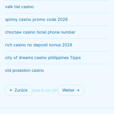
valk tiel casino
spinny casino promo code 2026
choctaw casino hotel phone number
rich casino no deposit bonus 2026
city of dreams casino philippines Tipps
old poseidon casino
← Zurück
Weiter →
Seite 8 von 251