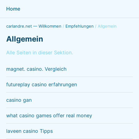
Home
carlandre.net — Willkommen
/
Empfehlungen
/
Allgemein
Allgemein
Alle Seiten in dieser Sektion.
magnet. casino. Vergleich
futureplay casino erfahrungen
casino gan
what casino games offer real money
laveen casino Tipps