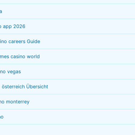
a
o app 2026
no careers Guide
ames casino world
ino vegas
 österreich Übersicht
ino monterrey
no
6