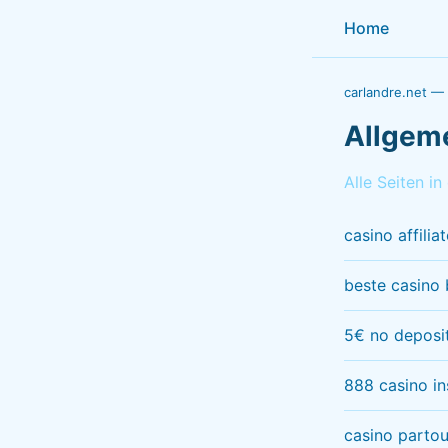
Home
carlandre.net —
Allgem
Alle Seiten in
casino affili
beste casino
5€ no deposi
888 casino in
casino parto