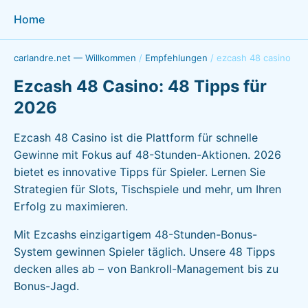
Home
carlandre.net — Willkommen
/
Empfehlungen
/
ezcash 48 casino
Ezcash 48 Casino: 48 Tipps für
2026
Ezcash 48 Casino ist die Plattform für schnelle
Gewinne mit Fokus auf 48-Stunden-Aktionen. 2026
bietet es innovative Tipps für Spieler. Lernen Sie
Strategien für Slots, Tischspiele und mehr, um Ihren
Erfolg zu maximieren.
Mit Ezcashs einzigartigem 48-Stunden-Bonus-
System gewinnen Spieler täglich. Unsere 48 Tipps
decken alles ab – von Bankroll-Management bis zu
Bonus-Jagd.