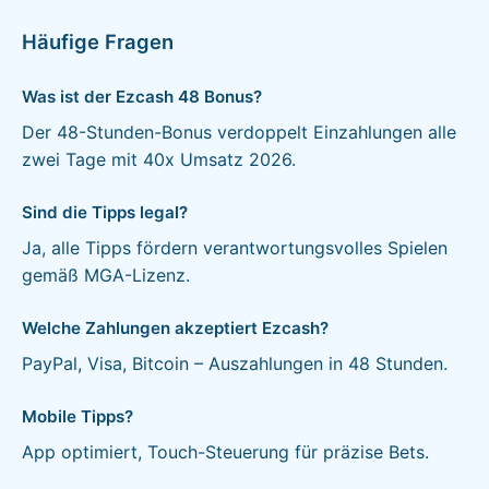
Häufige Fragen
Was ist der Ezcash 48 Bonus?
Der 48-Stunden-Bonus verdoppelt Einzahlungen alle
zwei Tage mit 40x Umsatz 2026.
Sind die Tipps legal?
Ja, alle Tipps fördern verantwortungsvolles Spielen
gemäß MGA-Lizenz.
Welche Zahlungen akzeptiert Ezcash?
PayPal, Visa, Bitcoin – Auszahlungen in 48 Stunden.
Mobile Tipps?
App optimiert, Touch-Steuerung für präzise Bets.