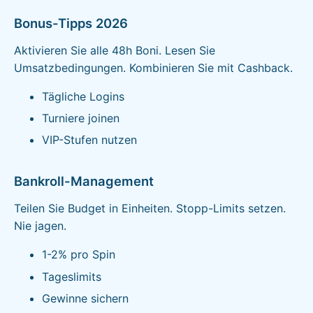
Bonus-Tipps 2026
Aktivieren Sie alle 48h Boni. Lesen Sie
Umsatzbedingungen. Kombinieren Sie mit Cashback.
Tägliche Logins
Turniere joinen
VIP-Stufen nutzen
Bankroll-Management
Teilen Sie Budget in Einheiten. Stopp-Limits setzen.
Nie jagen.
1-2% pro Spin
Tageslimits
Gewinne sichern