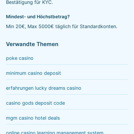
Bestätigung für KYC.
Mindest- und Höchstbetrag?
Min 20€, Max 5000€ täglich für Standardkonten.
Verwandte Themen
poke casino
minimum casino deposit
erfahrungen lucky dreams casino
casino gods deposit code
mgm casino hotel deals
online casino learning management system