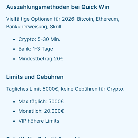
Auszahlungsmethoden bei Quick Win
Vielfältige Optionen für 2026: Bitcoin, Ethereum,
Banküberweisung, Skrill.
Crypto: 5-30 Min.
Bank: 1-3 Tage
Mindestbetrag 20€
Limits und Gebühren
Tägliches Limit 5000€, keine Gebühren für Crypto.
Max täglich: 5000€
Monatlich: 20.000€
VIP höhere Limits