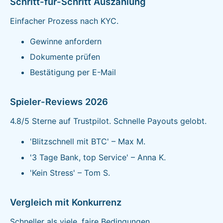
Schritt-für-Schritt Auszahlung
Einfacher Prozess nach KYC.
Gewinne anfordern
Dokumente prüfen
Bestätigung per E-Mail
Spieler-Reviews 2026
4.8/5 Sterne auf Trustpilot. Schnelle Payouts gelobt.
'Blitzschnell mit BTC' – Max M.
'3 Tage Bank, top Service' – Anna K.
'Kein Stress' – Tom S.
Vergleich mit Konkurrenz
Schneller als viele, faire Bedingungen.